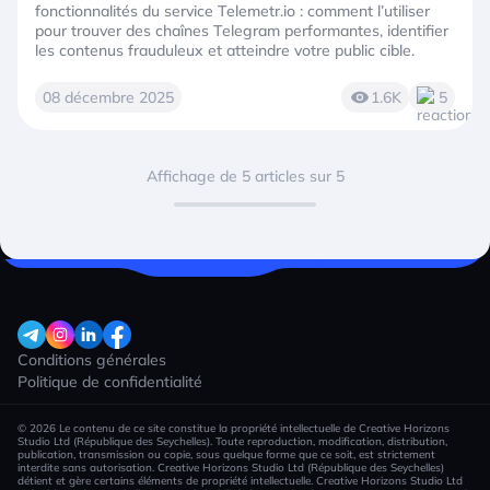
fonctionnalités du service Telemetr.io : comment l’utiliser
pour trouver des chaînes Telegram performantes, identifier
les contenus frauduleux et atteindre votre public cible.
08 décembre 2025
1.6K
5
Affichage de 5 articles sur 5
Conditions générales
Politique de confidentialité
© 2026 Le contenu de ce site constitue la propriété intellectuelle de Creative Horizons
Studio Ltd (République des Seychelles). Toute reproduction, modification, distribution,
publication, transmission ou copie, sous quelque forme que ce soit, est strictement
interdite sans autorisation. Creative Horizons Studio Ltd (République des Seychelles)
détient et gère certains éléments de propriété intellectuelle. Creative Horizons Studio Ltd